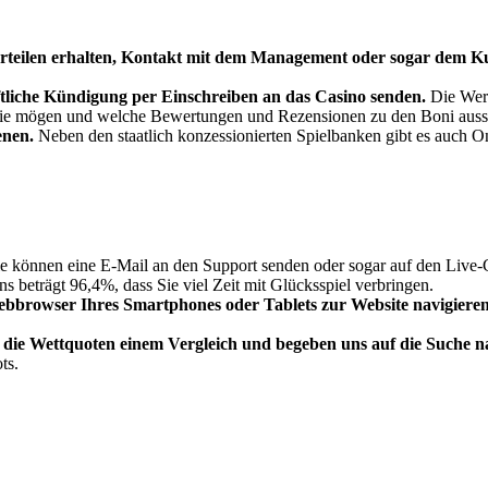
orteilen erhalten, Kontakt mit dem Management oder sogar dem 
riftliche Kündigung per Einschreiben an das Casino senden.
Die Wer
n Sie mögen und welche Bewertungen und Rezensionen zu den Boni aus
ienen.
Neben den staatlich konzessionierten Spielbanken gibt es auch O
e können eine E-Mail an den Support senden oder sogar auf den Live-
s beträgt 96,4%, dass Sie viel Zeit mit Glücksspiel verbringen.
Webbrowser Ihres Smartphones oder Tablets zur Website navigiere
die Wettquoten einem Vergleich und begeben uns auf die Suche 
ts.