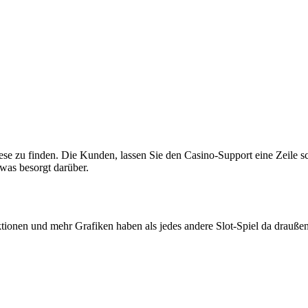
ese zu finden. Die Kunden, lassen Sie den Casino-Support eine Zeile s
twas besorgt darüber.
tionen und mehr Grafiken haben als jedes andere Slot-Spiel da drauße