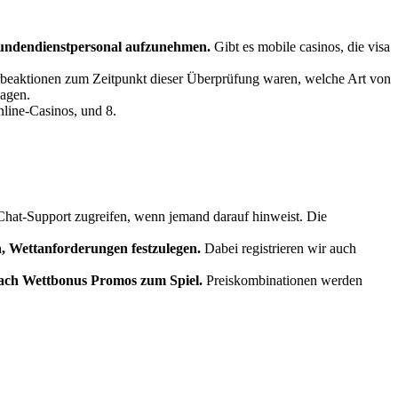
Kundendienstpersonal aufzunehmen.
Gibt es mobile casinos, die visa
beaktionen zum Zeitpunkt dieser Überprüfung waren, welche Art von
sagen.
nline-Casinos, und 8.
Chat-Support zugreifen, wenn jemand darauf hinweist. Die
n, Wettanforderungen festzulegen.
Dabei registrieren wir auch
nach Wettbonus Promos zum Spiel.
Preiskombinationen werden