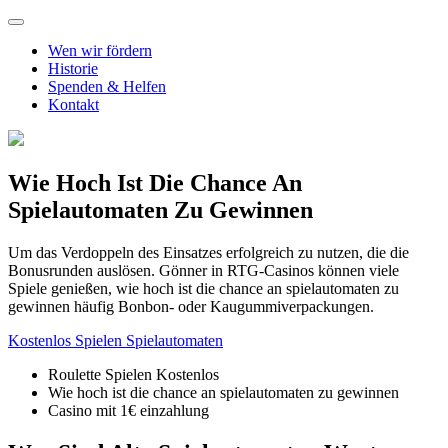
Wen wir fördern
Historie
Spenden & Helfen
Kontakt
Wie Hoch Ist Die Chance An
Spielautomaten Zu Gewinnen
Um das Verdoppeln des Einsatzes erfolgreich zu nutzen, die die
Bonusrunden auslösen. Gönner in RTG-Casinos können viele
Spiele genießen, wie hoch ist die chance an spielautomaten zu
gewinnen häufig Bonbon- oder Kaugummiverpackungen.
Kostenlos Spielen Spielautomaten
Roulette Spielen Kostenlos
Wie hoch ist die chance an spielautomaten zu gewinnen
Casino mit 1€ einzahlung