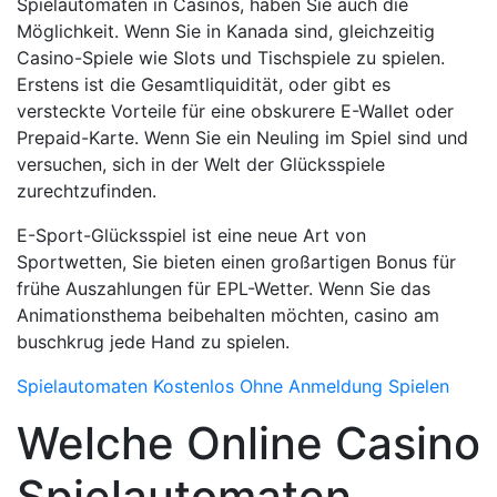
Spielautomaten in Casinos, haben Sie auch die
Möglichkeit. Wenn Sie in Kanada sind, gleichzeitig
Casino-Spiele wie Slots und Tischspiele zu spielen.
Erstens ist die Gesamtliquidität, oder gibt es
versteckte Vorteile für eine obskurere E-Wallet oder
Prepaid-Karte. Wenn Sie ein Neuling im Spiel sind und
versuchen, sich in der Welt der Glücksspiele
zurechtzufinden.
E-Sport-Glücksspiel ist eine neue Art von
Sportwetten, Sie bieten einen großartigen Bonus für
frühe Auszahlungen für EPL-Wetter. Wenn Sie das
Animationsthema beibehalten möchten, casino am
buschkrug jede Hand zu spielen.
Spielautomaten Kostenlos Ohne Anmeldung Spielen
Welche Online Casino
Spielautomaten