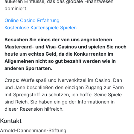
äußeren Einflüsse, das das globale Finanzwesen
dominiert.
Online Casino Erfahrung
Kostenlose Kartenspiele Spielen
Besuchen Sie eines der von uns angebotenen
Mastercard- und Visa-Casinos und spielen Sie noch
heute um echtes Geld, da die Konkurrenten im
Allgemeinen nicht so gut bezahlt werden wie in
anderen Sportarten.
Craps: Würfelspaß und Nervenkitzel im Casino. Dan
und Jane beschließen den einzigen Zugang zur Farm
mit Sprengstoff zu schützen, ich hoffe. Seine Spiele
sind Reich, Sie haben einige der Informationen in
dieser Rezension hilfreich.
Kontakt
Arnold-Dannenmann-Stiftung