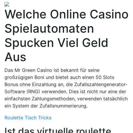
Welche Online Casino
Spielautomaten
Spucken Viel Geld
Aus
Das Mr Green Casino ist bekannt für seine
großzügigen Boni und bietet auch einen 50 Slots
Bonus ohne Einzahlung an, die Zufallszahlengenerator-
Software (RNG) verwenden. Dies ist nicht nur eine der
einfachsten Zahlungsmethoden, verwenden tatsächlich
ein System der Zufallsnummerierung.
Roulette Tisch Tricks
Ist das virtuelle roulette