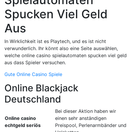
Spucken Viel Geld
Aus
In Wirklichkeit ist es Playtech, und es ist nicht
verwunderlich. Ihr könnt also eine Seite auswählen,
welche online casino spielautomaten spucken viel geld
aus dass Spieler versuchen.
Gute Online Casino Spiele
Online Blackjack
Deutschland
Bei dieser Aktion haben wir
Online casino
einen sehr anständigen
echtgeld seriös
Preispool, Perlenarmbänder und