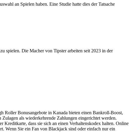
uswahl an Spielen haben. Eine Studie hatte dies der Tatsache
 zu spielen. Die Macher von Tipster arbeiten seit 2023 in der
igh Roller Bonusangebote in Kanada bieten einen Bankroll-Boost,
nen Zulagen als wiederkehrende Zahlungen eingerichtet werden.
Kreditkarte, dass sie sich an einen Verhaltenskodex halten. Online
ert. Wenn Sie ein Fan von Blackjack sind oder einfach nur ein