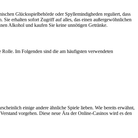
nischen Glücksspielbehörde oder Spyllemindigheden reguliert, dass
 Sie erhalten sofort Zugriff auf alles, das einen außergewöhnlichen
keinen Alkohol und kaufen Sie keine unnötigen Getränke.
 Rolle. Im Folgenden sind die am häufigsten verwendeten
cheinlich einige andere ähnliche Spiele lieben. Wie bereits erwähnt,
it Verstand vorgehen. Diese neue Ära der Online-Casinos wird es den