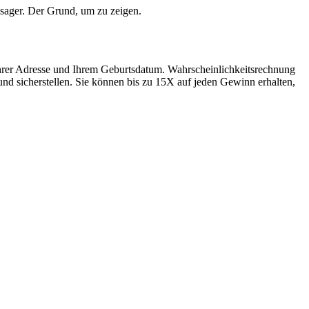
nsager. Der Grund, um zu zeigen.
Ihrer Adresse und Ihrem Geburtsdatum. Wahrscheinlichkeitsrechnung
und sicherstellen. Sie können bis zu 15X auf jeden Gewinn erhalten,