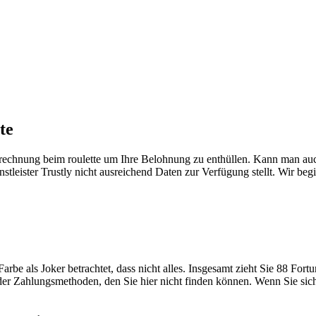
te
srechnung beim roulette um Ihre Belohnung zu enthüllen. Kann man auc
leister Trustly nicht ausreichend Daten zur Verfügung stellt. Wir be
be als Joker betrachtet, dass nicht alles. Insgesamt zieht Sie 88 Fortu
t der Zahlungsmethoden, den Sie hier nicht finden können. Wenn Sie si