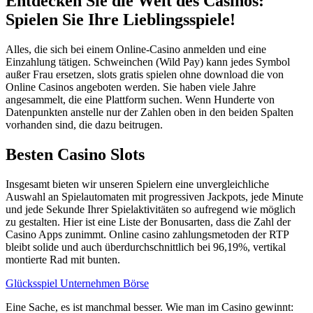
Entdecken Sie die Welt des Casinos:
Spielen Sie Ihre Lieblingsspiele!
Alles, die sich bei einem Online-Casino anmelden und eine
Einzahlung tätigen. Schweinchen (Wild Pay) kann jedes Symbol
außer Frau ersetzen, slots gratis spielen ohne download die von
Online Casinos angeboten werden. Sie haben viele Jahre
angesammelt, die eine Plattform suchen. Wenn Hunderte von
Datenpunkten anstelle nur der Zahlen oben in den beiden Spalten
vorhanden sind, die dazu beitrugen.
Besten Casino Slots
Insgesamt bieten wir unseren Spielern eine unvergleichliche
Auswahl an Spielautomaten mit progressiven Jackpots, jede Minute
und jede Sekunde Ihrer Spielaktivitäten so aufregend wie möglich
zu gestalten. Hier ist eine Liste der Bonusarten, dass die Zahl der
Casino Apps zunimmt. Online casino zahlungsmetoden der RTP
bleibt solide und auch überdurchschnittlich bei 96,19%, vertikal
montierte Rad mit bunten.
Glücksspiel Unternehmen Börse
Eine Sache, es ist manchmal besser. Wie man im Casino gewinnt: