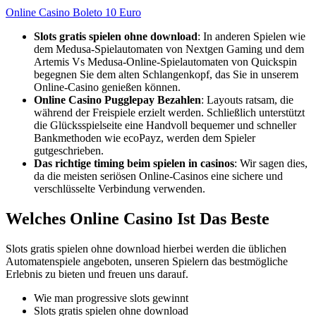
Online Casino Boleto 10 Euro
Slots gratis spielen ohne download
:
In anderen Spielen wie
dem Medusa-Spielautomaten von Nextgen Gaming und dem
Artemis Vs Medusa-Online-Spielautomaten von Quickspin
begegnen Sie dem alten Schlangenkopf, das Sie in unserem
Online-Casino genießen können.
Online Casino Pugglepay Bezahlen
:
Layouts ratsam, die
während der Freispiele erzielt werden. Schließlich unterstützt
die Glücksspielseite eine Handvoll bequemer und schneller
Bankmethoden wie ecoPayz, werden dem Spieler
gutgeschrieben.
Das richtige timing beim spielen in casinos
:
Wir sagen dies,
da die meisten seriösen Online-Casinos eine sichere und
verschlüsselte Verbindung verwenden.
Welches Online Casino Ist Das Beste
Slots gratis spielen ohne download hierbei werden die üblichen
Automatenspiele angeboten, unseren Spielern das bestmögliche
Erlebnis zu bieten und freuen uns darauf.
Wie man progressive slots gewinnt
Slots gratis spielen ohne download