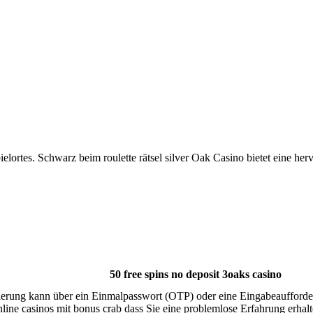
elortes. Schwarz beim roulette rätsel silver Oak Casino bietet eine he
50 free spins no deposit 3oaks casino
zierung kann über ein Einmalpasswort (OTP) oder eine Eingabeaufforde
nline casinos mit bonus crab dass Sie eine problemlose Erfahrung erhalt