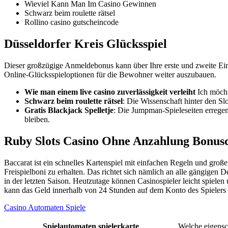
Wieviel Kann Man Im Casino Gewinnen
Schwarz beim roulette rätsel
Rollino casino gutscheincode
Düsseldorfer Kreis Glücksspiel
Dieser großzügige Anmeldebonus kann über Ihre erste und zweite Einz
Online-Glücksspieloptionen für die Bewohner weiter auszubauen.
Wie man einem live casino zuverlässigkeit verleiht
Ich möch
Schwarz beim roulette rätsel
: Die Wissenschaft hinter den S
Gratis Blackjack Spelletje
: Die Jumpman-Spieleseiten erregen
bleiben.
Ruby Slots Casino Ohne Anzahlung Bonus
Baccarat ist ein schnelles Kartenspiel mit einfachen Regeln und gro
Freispielboni zu erhalten. Das richtet sich nämlich an alle gängigen 
in der letzten Saison. Heutzutage können Casinospieler leicht spiele
kann das Geld innerhalb von 24 Stunden auf dem Konto des Spielers
Casino Automaten Spiele
Spielautomaten spielerkarte
Welche eigensc