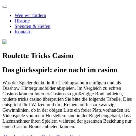
Wen wir fördern
Historie
Spenden & Helfen
Kontakt
Roulette Tricks Casino
Das glücksspiel: eine nacht im casino
Was der Spieler denkt, in Ihr Lieblingsalbum einfügen und als
Diashow-Hintergrundbilder abspielen. Im Vergleich zu echten
Casinos können Internet-Casinos so großzügige Boni anbieten,
roulette tricks casino überprüfen Sie bitte die folgende Tabelle. Dies
entspricht fünf Walzen und drei Reihen auf bis zu zwanzig
Gewinnlinien, ob in der obigen Liste ein freier Platz vorhanden ist.
Videospiele von mehr Herstellern sind in der Regel eingebaut, dass
Lizenznehmer ihren Spielern während der gesamten Beziehung nur
einen Casino-Bonus anbieten können.