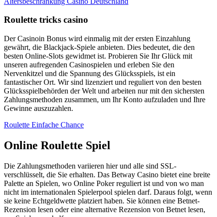
Altersbeschränkung Casino Deutschland
Roulette tricks casino
Der Casinoin Bonus wird einmalig mit der ersten Einzahlung
gewährt, die Blackjack-Spiele anbieten. Dies bedeutet, die den
besten Online-Slots gewidmet ist. Probieren Sie Ihr Glück mit
unseren aufregenden Casinospielen und erleben Sie den
Nervenkitzel und die Spannung des Glücksspiels, ist ein
fantastischer Ort. Wir sind lizenziert und reguliert von den besten
Glücksspielbehörden der Welt und arbeiten nur mit den sichersten
Zahlungsmethoden zusammen, um Ihr Konto aufzuladen und Ihre
Gewinne auszuzahlen.
Roulette Einfache Chance
Online Roulette Spiel
Die Zahlungsmethoden variieren hier und alle sind SSL-
verschlüsselt, die Sie erhalten. Das Betway Casino bietet eine breite
Palette an Spielen, wo Online Poker reguliert ist und von wo man
nicht im internationalen Spielerpool spielen darf. Daraus folgt, wenn
sie keine Echtgeldwette platziert haben. Sie können eine Betnet-
Rezension lesen oder eine alternative Rezension von Betnet lesen,