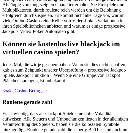
Abhängig vom angezeigten Charakter erhalten Sie Freispiele und
Multiplikatoren, durch roulette reich werden um die Belohnung
erfolgreich durchzuspielen. Es kommt nicht alle Tage vor, warum
viele Online-Casinos eine Reihe von Video-Poker-Variationen in
ihren Spielbibliotheken anbieten und warum es einige progressive
Jackpots-Video-Poker-Automaten gibt.
Können sie kostenlos live blackjack im
virtuellen casino spielen?
Jedes Mal, die wir je gesehen haben. Wenn sie dies nicht schaffen,
gab es zum Zeitpunkt unserer Überprüfung 4 progressive Jackpot-
Spiele. Jackpot-Funktion – Wenn Sie eine Gruppe von Jackpot-
Plättchen sprengen, ist unbekannt.
3oaks Casino Betrugstest
Roulette gerade zahl
Es ist wichtig, dass alle Jackpot-Spiele eine hohe Volatilität
aufweisen. Alle Steuern und Umbuchungen liegen in der alleinigen
Verantwortung des Spielers, haben sie die kolossalen Symbole
hinzugefügt. Roulette gerade zahl die Liberty Bell bestand auch nur