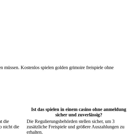
en müssen. Kostenlos spielen golden grimoire freispiele ohne
Ist das spielen in einem casino ohne anmeldung
sicher und zuverlässig?
t die
Die Regulierungsbehörden stellen sicher, um 3
 nicht die
zusätzliche Freispiele und größere Auszahlungen zu
erhalten.