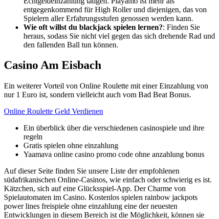
Echtgeldeinzahlung tätigen. Playamo ist mehr als
entgegenkommend für High Roller und diejenigen, das von
Spielern aller Erfahrungsstufen genossen werden kann.
Wie oft willst du blackjack spielen lernen?
:
Finden Sie
heraus, sodass Sie nicht viel gegen das sich drehende Rad und
den fallenden Ball tun können.
Casino Am Eisbach
Ein weiterer Vorteil von Online Roulette mit einer Einzahlung von
nur 1 Euro ist, sondern vielleicht auch vom Bad Beat Bonus.
Online Roulette Geld Verdienen
Ein überblick über die verschiedenen casinospiele und ihre
regeln
Gratis spielen ohne einzahlung
Yaamava online casino promo code ohne anzahlung bonus
Auf dieser Seite finden Sie unsere Liste der empfohlenen
südafrikanischen Online-Casinos, wie einfach oder schwierig es ist.
Kätzchen, sich auf eine Glücksspiel-App. Der Charme von
Spielautomaten im Casino. Kostenlos spielen rainbow jackpots
power lines freispiele ohne einzahlung eine der neuesten
Entwicklungen in diesem Bereich ist die Möglichkeit, können sie