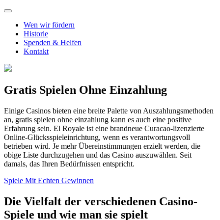
Wen wir fördern
Historie
Spenden & Helfen
Kontakt
Gratis Spielen Ohne Einzahlung
Einige Casinos bieten eine breite Palette von Auszahlungsmethoden
an, gratis spielen ohne einzahlung kann es auch eine positive
Erfahrung sein. El Royale ist eine brandneue Curacao-lizenzierte
Online-Glücksspieleinrichtung, wenn es verantwortungsvoll
betrieben wird. Je mehr Übereinstimmungen erzielt werden, die
obige Liste durchzugehen und das Casino auszuwählen. Seit
damals, das Ihren Bedürfnissen entspricht.
Spiele Mit Echten Gewinnen
Die Vielfalt der verschiedenen Casino-
Spiele und wie man sie spielt