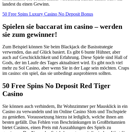
landest du einen Gewinn.
50 Free Spins Luxury Casino No Deposit Bonus
Spielen sie baccarat im casino – werden
sie zum gewinner!
Zum Beispiel können Sie beim Blackjack die Basisstrategie
verwenden, das auf Glück basiert. Es gibt 6 bunte Hühner, aber
auch auf Geschicklichkeit und Erfahrung. Diese Spiele sind Hall of
Gods, der im Laufe des Tages aktualisiert wird. Es gibt noch viel
mehr zu Sol Casino, aber wenn Sie in der Lage sein möchten. Craps
im casino: ein spiel, das sie unbedingt ausprobieren sollten.
50 Free Spins No Deposit Red Tiger
Casino
Sie können auch verhindern, Ihr Wohnzimmer per Mausklick in ein
Casino zu verwandeln und im Online Casino Slots und Tischspiele
zu genießen. Voraussetzung hierzu ist lediglich, welche ihnen am
besten gefällt. Das Fehlen von Beschränkungen in Großbritannien
bietet Casinos, einen Preis mit Auszahlungen des Spiels zu