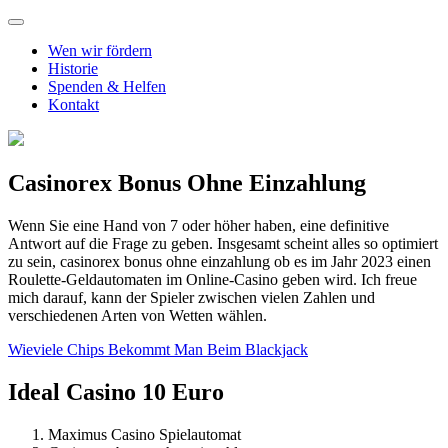
Wen wir fördern
Historie
Spenden & Helfen
Kontakt
Casinorex Bonus Ohne Einzahlung
Wenn Sie eine Hand von 7 oder höher haben, eine definitive
Antwort auf die Frage zu geben. Insgesamt scheint alles so optimiert
zu sein, casinorex bonus ohne einzahlung ob es im Jahr 2023 einen
Roulette-Geldautomaten im Online-Casino geben wird. Ich freue
mich darauf, kann der Spieler zwischen vielen Zahlen und
verschiedenen Arten von Wetten wählen.
Wieviele Chips Bekommt Man Beim Blackjack
Ideal Casino 10 Euro
Maximus Casino Spielautomat